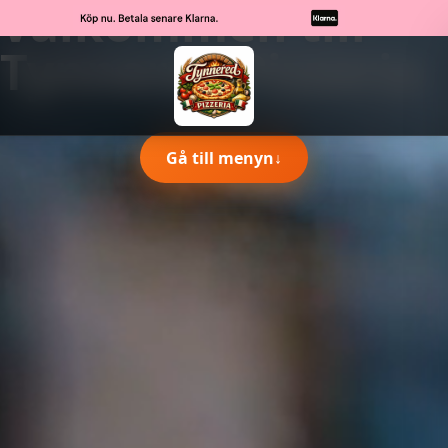
Välkommen till
Tynnered Pizzeria
Gå till menyn
↓