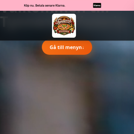
Välkommen till
Tynnered Pizzeria
Gå till menyn
↓