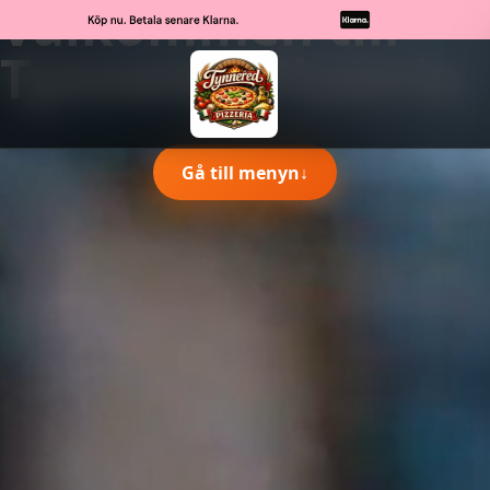
Välkommen till
Tynnered Pizzeria
Gå till menyn
↓