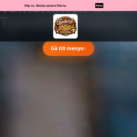
Välkommen till
Tynnered Pizzeria
Gå till menyn
↓