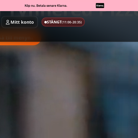
 Tynnered Pizz
Mitt konto
STÄNGT
(11:00-20:35)
Gå till menyn
↓