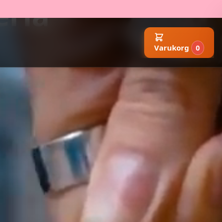
eria
Varukorg
0