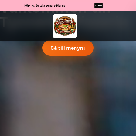
Välkommen till
Tynnered Pizzeria
Gå till menyn
↓