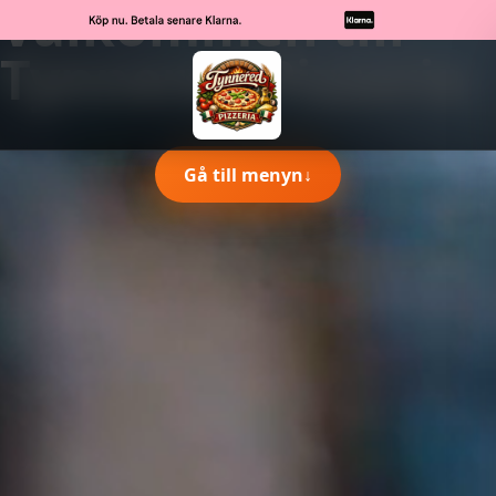
Välkommen till
Tynnered Pizzeria
Gå till menyn
↓